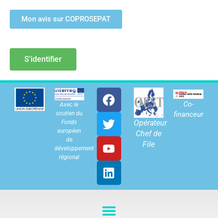
Mon avis sur COPROSEPAT
S'identifier
Co-
Avec le
soutien du
financeur
Opérateur
Fonds
européen
Chef de
de
File
développement
régional