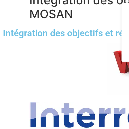
Intégration des ob
MOSAN
Intégration des objectifs et r