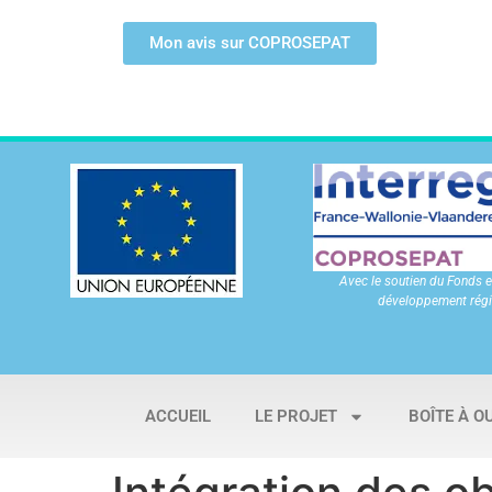
Mon avis sur COPROSEPAT
Avec le soutien du Fonds 
développement régi
ACCUEIL
LE PROJET
BOÎTE À O