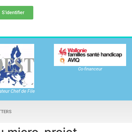
S'identifier
Co-financeur
teur Chef de File
TTERS