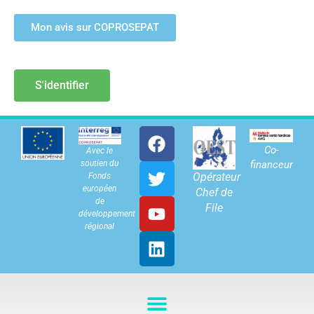
Mon avis sur COPROSEPAT
S'identifier
Co-
Avec le
soutien du
financeur
Opérateur
Fonds
européen
Chef de
de
File
développement
régional