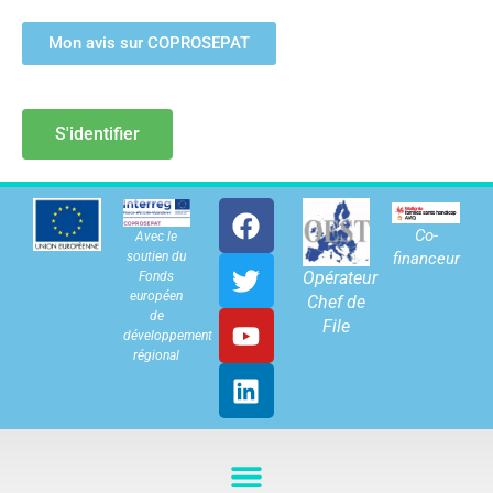
Mon avis sur COPROSEPAT
S'identifier
Co-
Avec le
soutien du
financeur
Opérateur
Fonds
européen
Chef de
de
File
développement
régional