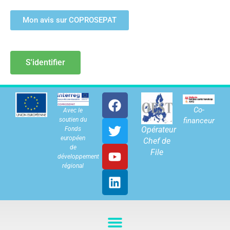
Mon avis sur COPROSEPAT
S'identifier
Co-
Avec le
soutien du
financeur
Opérateur
Fonds
européen
Chef de
de
File
développement
régional