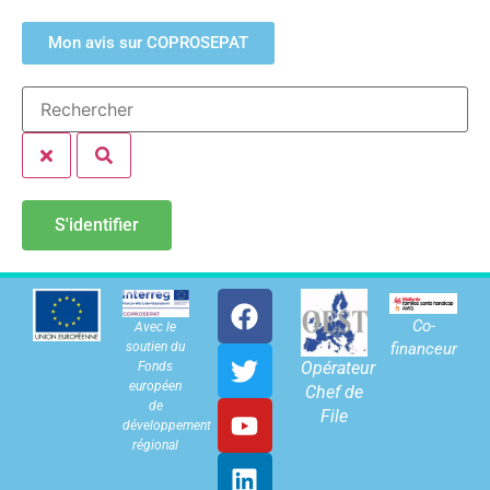
Mon avis sur COPROSEPAT
S'identifier
Co-
Avec le
soutien du
financeur
Opérateur
Fonds
européen
Chef de
de
File
développement
régional