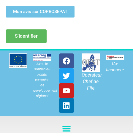
Mon avis sur COPROSEPAT
S'identifier
Co-
Avec le
soutien du
financeur
Opérateur
Fonds
européen
Chef de
de
File
développement
régional