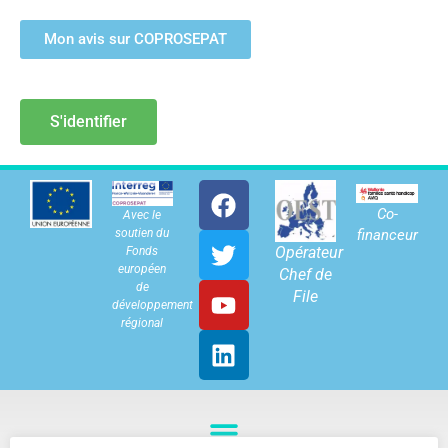
Mon avis sur COPROSEPAT
S'identifier
Co-
Avec le
soutien du
financeur
Opérateur
Fonds
européen
Chef de
de
File
développement
régional