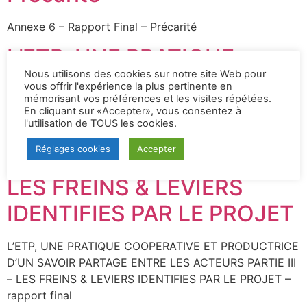
Annexe 6 – Rapport Final – Précarité
L’ETP, UNE PRATIQUE
Nous utilisons des cookies sur notre site Web pour
COOPERATIVE ET
vous offrir l'expérience la plus pertinente en
mémorisant vos préférences et les visites répétées.
PRODUCTRICE D’UN
En cliquant sur «Accepter», vous consentez à
l'utilisation de TOUS les cookies.
SAVOIR PARTAGE ENTRE
Réglages cookies
Accepter
LES ACTEURS PARTIE III –
LES FREINS & LEVIERS
IDENTIFIES PAR LE PROJET
L’ETP, UNE PRATIQUE COOPERATIVE ET PRODUCTRICE
D’UN SAVOIR PARTAGE ENTRE LES ACTEURS PARTIE III
– LES FREINS & LEVIERS IDENTIFIES PAR LE PROJET –
rapport final