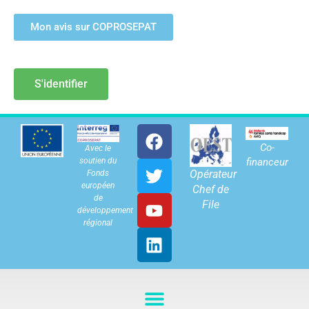
Mon avis sur COPROSEPAT
S'identifier
Co-
Avec le
soutien du
financeur
Opérateur
Fonds
européen
Chef de
de
File
développement
régional